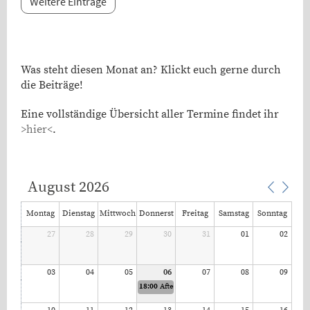
Weitere Einträge
Was steht diesen Monat an? Klickt euch gerne durch
die Beiträge!
Eine vollständige Übersicht aller Termine findet ihr
>hier<
.
August 2026
Montag
Dienstag
Mittwoch
Donnerst
Freitag
Samstag
Sonntag
27
28
29
ag
30
31
01
02
03
04
05
06
07
08
09
18:00
After-Work-Tennis