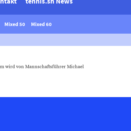
ntakt
tennis.sh News
Mixed 50
Mixed 60
eam wird von Mannschaftsführer Michael