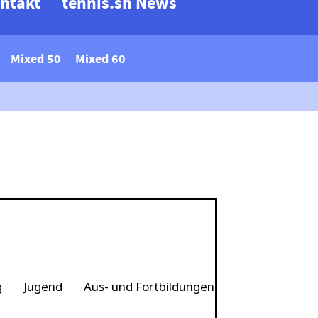
ntakt
tennis.sh News
Mixed 50
Mixed 60