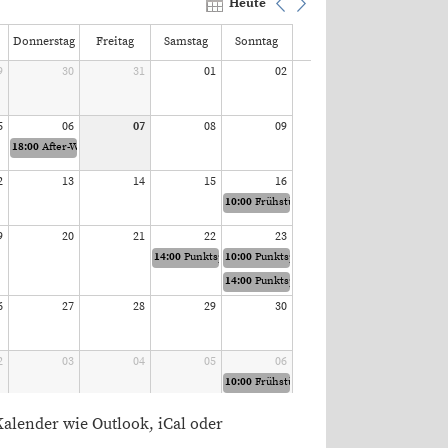
Heute
Donnerstag
Freitag
Samstag
Sonntag
9
30
31
01
02
5
06
07
08
09
18:00
After-Work-Tennis
2
13
14
15
16
10:00
Frühstückstennis
9
20
21
22
23
14:00
Punktspiel Mixed 60
10:00
Punktspiel Damen 40
14:00
Punktspiel Herren Doppel 60
6
27
28
29
30
2
03
04
05
06
10:00
Frühstückstennis
Kalender wie Outlook, iCal oder