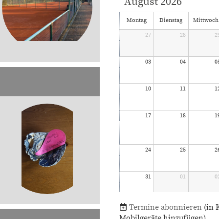
August 2026
Montag
Dienstag
Mittwoch
27
28
2
03
04
0
10
11
1
17
18
1
24
25
2
31
01
0
Termine abonnieren
(in 
Mobilgeräte hinzufügen)