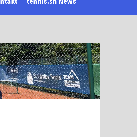
ntakt
tennis.sh News