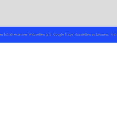
n Inhalt externer Webseiten (z.B. Google Maps) darstellen zu können.
Meh